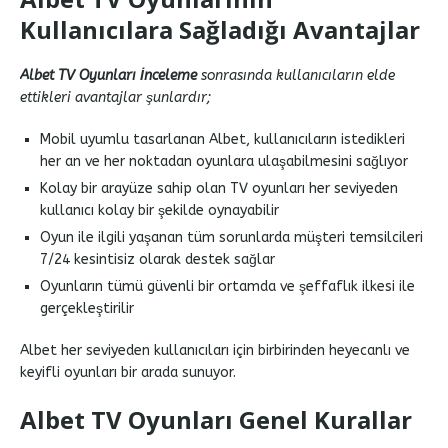
Kullanıcılara Sağladığı Avantajlar
Albet TV Oyunları İnceleme
sonrasında kullanıcıların elde
ettikleri avantajlar şunlardır;
Mobil uyumlu tasarlanan Albet, kullanıcıların istedikleri
her an ve her noktadan oyunlara ulaşabilmesini sağlıyor
Kolay bir arayüze sahip olan TV oyunları her seviyeden
kullanıcı kolay bir şekilde oynayabilir
Oyun ile ilgili yaşanan tüm sorunlarda müşteri temsilcileri
7/24 kesintisiz olarak destek sağlar
Oyunların tümü güvenli bir ortamda ve şeffaflık ilkesi ile
gerçekleştirilir
Albet her seviyeden kullanıcıları için birbirinden heyecanlı ve
keyifli oyunları bir arada sunuyor.
Albet TV Oyunları Genel Kurallar