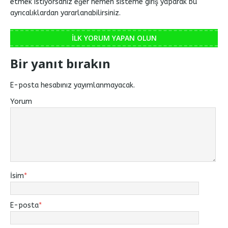
etmek istiyorsanız eğer hemen sisteme giriş yaparak bu
ayrıcalıklardan yararlanabilirsiniz.
İLK YORUM YAPAN OLUN
Bir yanıt bırakın
E-posta hesabınız yayımlanmayacak.
Yorum
İsim
*
E-posta
*