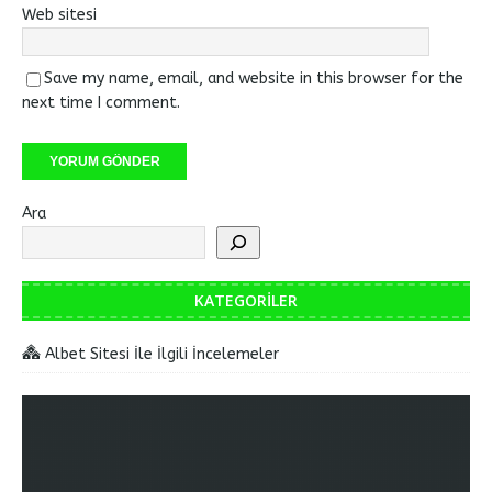
Web sitesi
Save my name, email, and website in this browser for the
next time I comment.
Ara
KATEGORILER
Albet Sitesi İle İlgili İncelemeler