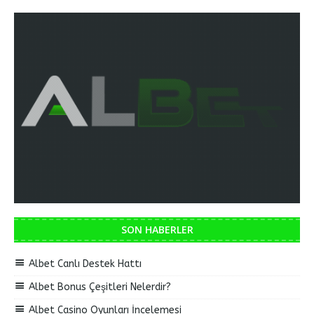
SON HABERLER
Albet Canlı Destek Hattı
Albet Bonus Çeşitleri Nelerdir?
Albet Casino Oyunları İncelemesi