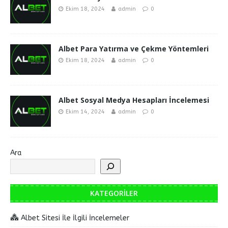
Ekim 18, 2024
admin
0
Albet Para Yatırma ve Çekme Yöntemleri
Ekim 18, 2024
admin
0
Albet Sosyal Medya Hesapları İncelemesi
Ekim 14, 2024
admin
0
Ara
KATEGORILER
Albet Sitesi İle İlgili İncelemeler